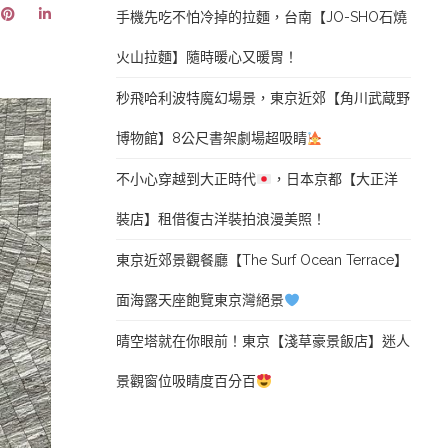
手機先吃不怕冷掉的拉麵，台南【JO-SHO石燒
火山拉麵】隨時暖心又暖胃！
秒飛哈利波特魔幻場景，東京近郊【角川武蔵野
博物館】8公尺書架劇場超吸睛
不小心穿越到大正時代
，日本京都【大正洋
裝店】租借復古洋裝拍浪漫美照！
東京近郊景觀餐廳【The Surf Ocean Terrace】
面海露天座飽覽東京灣絕景
晴空塔就在你眼前！東京【淺草豪景飯店】迷人
景觀窗位吸睛度百分百