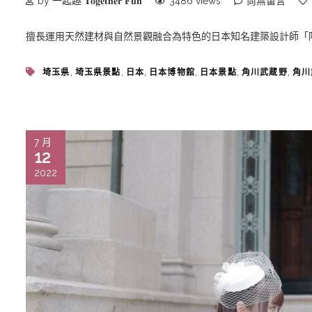
by 一起趣 𝐓𝐨𝐠𝐞𝐭𝐡𝐞𝐫 𝐅𝐮𝐧
3486 views
尚無留言
擅長運用天然建材與自然景觀融合為特色的日本知名建築設計師「隈研
,
,
,
,
,
,
埼玉県
埼玉県景點
日本
日本博物館
日本景點
角川武蔵野
角川
7 月
12
2022