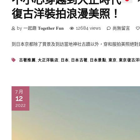
復古洋裝拍浪漫美照！
by 一起趣 𝐓𝐨𝐠𝐞𝐭𝐡𝐞𝐫 𝐅𝐮𝐧
12684 views
尚無留言
到日本京都除了賞景及到訪當地神社古蹟以外，穿和服拍美照絕對
,
,
,
,
,
,
古著推薦
大正洋裝店
日本
日本古著
日本景點
東京
東京復古洋
7 月
12
2022