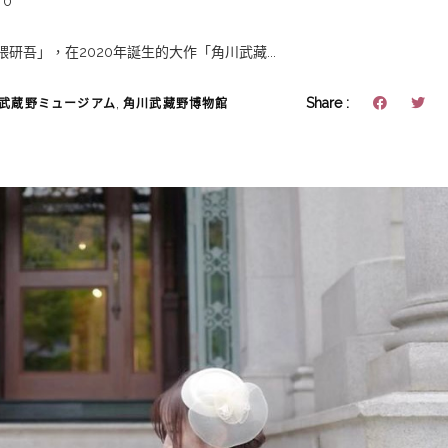
0
吾」，在2020年誕生的大作「角川武藏...
,
Share :
武蔵野ミュージアム
角川武藏野博物館