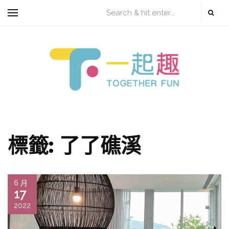
標籤:
了了礁溪
6 月
17
2022