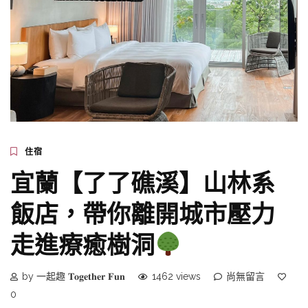
住宿
宜蘭【了了礁溪】山林系
飯店，帶你離開城市壓力
走進療癒樹洞
by 一起趣 𝐓𝐨𝐠𝐞𝐭𝐡𝐞𝐫 𝐅𝐮𝐧
1462 views
尚無留言
0