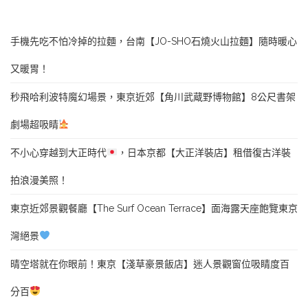
手機先吃不怕冷掉的拉麵，台南【JO-SHO石燒火山拉麵】隨時暖心
又暖胃！
秒飛哈利波特魔幻場景，東京近郊【角川武蔵野博物館】8公尺書架
劇場超吸睛
不小心穿越到大正時代
，日本京都【大正洋裝店】租借復古洋裝
拍浪漫美照！
東京近郊景觀餐廳【The Surf Ocean Terrace】面海露天座飽覽東京
灣絕景
晴空塔就在你眼前！東京【淺草豪景飯店】迷人景觀窗位吸睛度百
分百