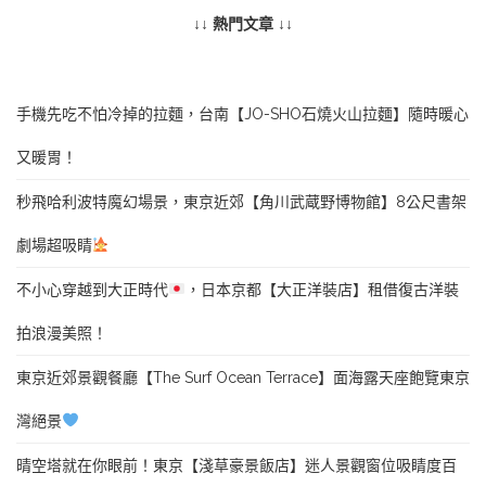
↓↓ 熱門文章 ↓↓
手機先吃不怕冷掉的拉麵，台南【JO-SHO石燒火山拉麵】隨時暖心
又暖胃！
秒飛哈利波特魔幻場景，東京近郊【角川武蔵野博物館】8公尺書架
劇場超吸睛
不小心穿越到大正時代
，日本京都【大正洋裝店】租借復古洋裝
拍浪漫美照！
東京近郊景觀餐廳【The Surf Ocean Terrace】面海露天座飽覽東京
灣絕景
晴空塔就在你眼前！東京【淺草豪景飯店】迷人景觀窗位吸睛度百