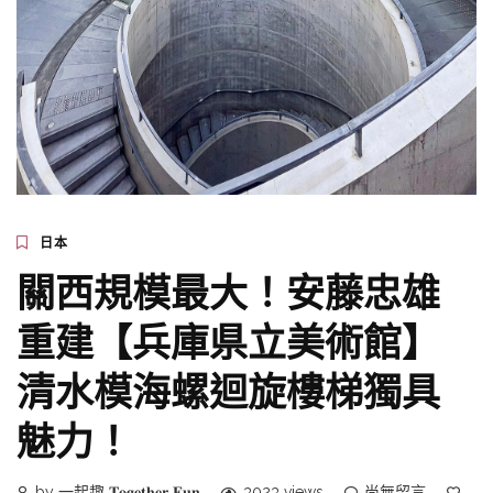
日本
關西規模最大！安藤忠雄
重建【兵庫県立美術館】
清水模海螺迴旋樓梯獨具
魅力！
by 一起趣 𝐓𝐨𝐠𝐞𝐭𝐡𝐞𝐫 𝐅𝐮𝐧
3023 views
尚無留言