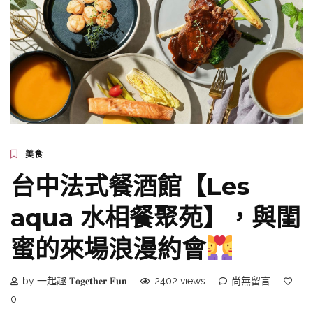
美食
台中法式餐酒館【Les
aqua 水相餐聚苑】，與閨
蜜的來場浪漫約會
by 一起趣 𝐓𝐨𝐠𝐞𝐭𝐡𝐞𝐫 𝐅𝐮𝐧
2402 views
尚無留言
0