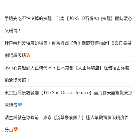
手機先吃不怕冷掉的拉麵，台南【JO-SHO石燒火山拉麵】隨時暖心
又暖胃！
秒飛哈利波特魔幻場景，東京近郊【角川武蔵野博物館】8公尺書架
劇場超吸睛
不小心穿越到大正時代
，日本京都【大正洋裝店】租借復古洋裝
拍浪漫美照！
東京近郊景觀餐廳【The Surf Ocean Terrace】面海露天座飽覽東京
灣絕景
晴空塔就在你眼前！東京【淺草豪景飯店】迷人景觀窗位吸睛度百
分百