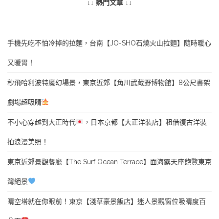
↓↓ 熱門文章 ↓↓
手機先吃不怕冷掉的拉麵，台南【JO-SHO石燒火山拉麵】隨時暖心
又暖胃！
秒飛哈利波特魔幻場景，東京近郊【角川武蔵野博物館】8公尺書架
劇場超吸睛
不小心穿越到大正時代
，日本京都【大正洋裝店】租借復古洋裝
拍浪漫美照！
東京近郊景觀餐廳【The Surf Ocean Terrace】面海露天座飽覽東京
灣絕景
晴空塔就在你眼前！東京【淺草豪景飯店】迷人景觀窗位吸睛度百