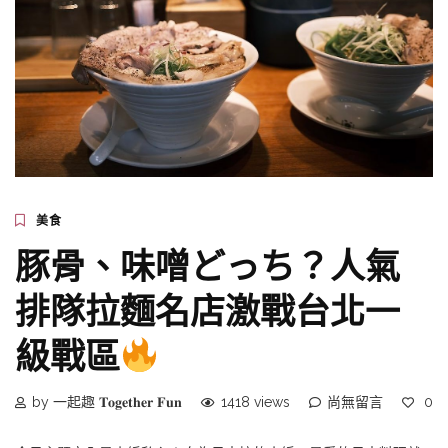
美食
豚骨、味噌どっち？人氣
排隊拉麵名店激戰台北一
級戰區
by 一起趣 𝐓𝐨𝐠𝐞𝐭𝐡𝐞𝐫 𝐅𝐮𝐧
1418 views
尚無留言
0