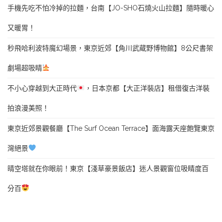
手機先吃不怕冷掉的拉麵，台南【JO-SHO石燒火山拉麵】隨時暖心
又暖胃！
秒飛哈利波特魔幻場景，東京近郊【角川武蔵野博物館】8公尺書架
劇場超吸睛
不小心穿越到大正時代
，日本京都【大正洋裝店】租借復古洋裝
拍浪漫美照！
東京近郊景觀餐廳【The Surf Ocean Terrace】面海露天座飽覽東京
灣絕景
晴空塔就在你眼前！東京【淺草豪景飯店】迷人景觀窗位吸睛度百
分百