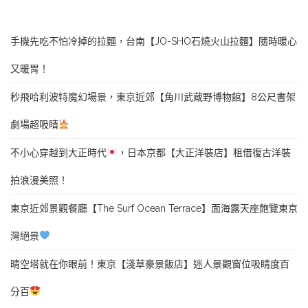
手機先吃不怕冷掉的拉麵，台南【JO-SHO石燒火山拉麵】隨時暖心
又暖胃！
秒飛哈利波特魔幻場景，東京近郊【角川武蔵野博物館】8公尺書架
劇場超吸睛
不小心穿越到大正時代
，日本京都【大正洋裝店】租借復古洋裝
拍浪漫美照！
東京近郊景觀餐廳【The Surf Ocean Terrace】面海露天座飽覽東京
灣絕景
晴空塔就在你眼前！東京【淺草豪景飯店】迷人景觀窗位吸睛度百
分百