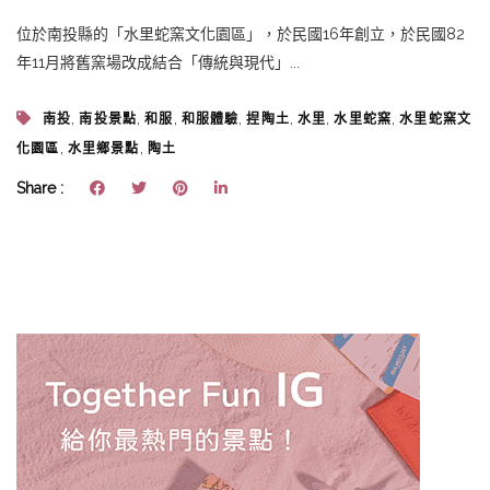
位於南投縣的「水里蛇窯文化園區」，於民國16年創立，於民國82
年11月將舊窯場改成結合「傳統與現代」...
,
,
,
,
,
,
,
南投
南投景點
和服
和服體驗
捏陶土
水里
水里蛇窯
水里蛇窯文
,
,
化園區
水里鄉景點
陶土
Share :