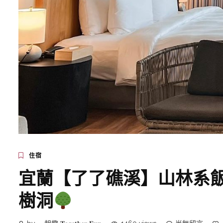
住宿
宜蘭【了了礁溪】山林系
樹洞