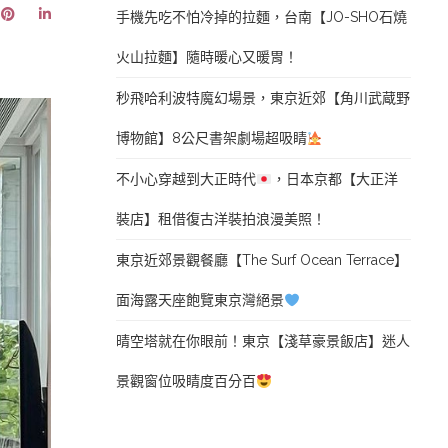
手機先吃不怕冷掉的拉麵，台南【JO-SHO石燒
火山拉麵】隨時暖心又暖胃！
秒飛哈利波特魔幻場景，東京近郊【角川武蔵野
博物館】8公尺書架劇場超吸睛
不小心穿越到大正時代
，日本京都【大正洋
裝店】租借復古洋裝拍浪漫美照！
東京近郊景觀餐廳【The Surf Ocean Terrace】
面海露天座飽覽東京灣絕景
晴空塔就在你眼前！東京【淺草豪景飯店】迷人
景觀窗位吸睛度百分百