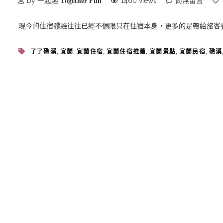
by 一起趣 𝐓𝐨𝐠𝐞𝐭𝐡𝐞𝐫 𝐅𝐮𝐧
1460 views
尚無留言
現今的住宿體驗往往已經不侷限只在住宿本身，更多的是帶給旅客
,
,
,
,
,
,
了了礁溪
宜蘭
宜蘭住宿
宜蘭住宿推薦
宜蘭景點
宜蘭民宿
礁溪