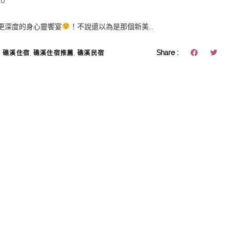
0
更深度的身心靈饗宴
！不說還以為是那個新美...
,
,
,
Share :
礁溪住宿
礁溪住宿推薦
礁溪民宿