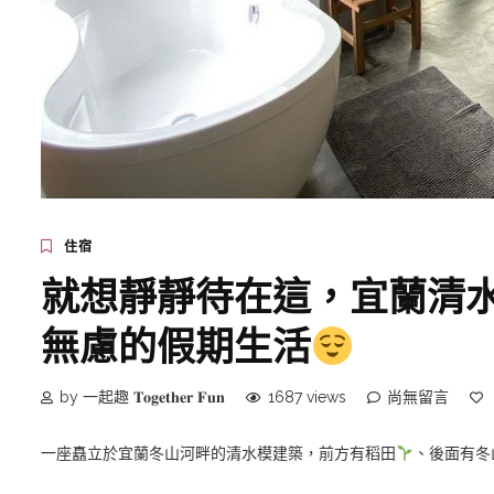
住宿
就想靜靜待在這，宜蘭清水模民
無慮的假期生活
by 一起趣 𝐓𝐨𝐠𝐞𝐭𝐡𝐞𝐫 𝐅𝐮𝐧
1687 views
尚無留言
一座矗立於宜蘭冬山河畔的清水模建築，前方有稻田
、後面有冬