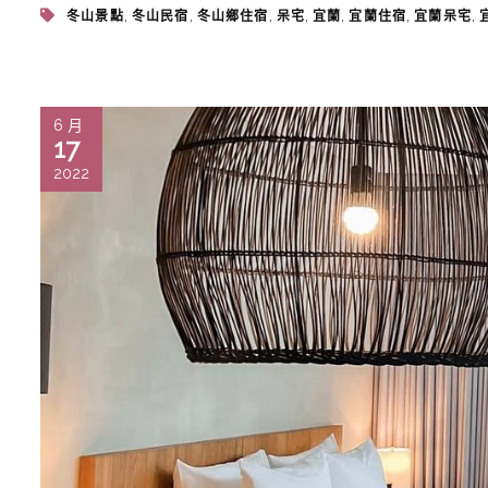
,
,
,
,
,
,
,
冬山景點
冬山民宿
冬山鄉住宿
呆宅
宜蘭
宜蘭住宿
宜蘭呆宅
6 月
17
2022