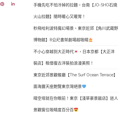
手機先吃不怕冷掉的拉麵，台南【JO-SHO石燒
火山拉麵】隨時暖心又暖胃！
秒飛哈利波特魔幻場景，東京近郊【角川武蔵野
博物館】8公尺書架劇場超吸睛
不小心穿越到大正時代
，日本京都【大正洋
裝店】租借復古洋裝拍浪漫美照！
東京近郊景觀餐廳【The Surf Ocean Terrace】
面海露天座飽覽東京灣絕景
晴空塔就在你眼前！東京【淺草豪景飯店】迷人
景觀窗位吸睛度百分百