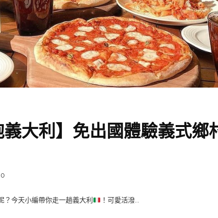
抱義大利】免出國體驗義式鄉
0
呢？今天小編帶你走一趟義大利
！可愛活潑...