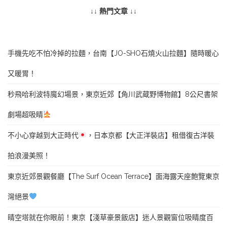
↓↓ 熱門文章 ↓↓
手機先吃不怕冷掉的拉麵，台南【JO-SHO石燒火山拉麵】隨時暖心
又暖胃！
秒飛哈利波特魔幻場景，東京近郊【角川武蔵野博物館】8公尺書架
劇場超吸睛
不小心穿越到大正時代
，日本京都【大正洋裝店】租借復古洋裝
拍浪漫美照！
東京近郊景觀餐廳【The Surf Ocean Terrace】面海露天座飽覽東京
灣絕景
晴空塔就在你眼前！東京【淺草豪景飯店】迷人景觀窗位吸睛度百