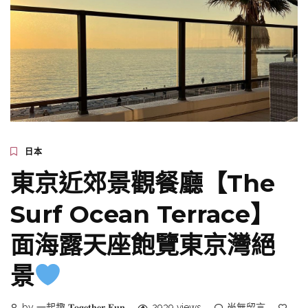
日本
東京近郊景觀餐廳【The
Surf Ocean Terrace】
面海露天座飽覽東京灣絕
景
by 一起趣 𝐓𝐨𝐠𝐞𝐭𝐡𝐞𝐫 𝐅𝐮𝐧
2939 views
尚無留言