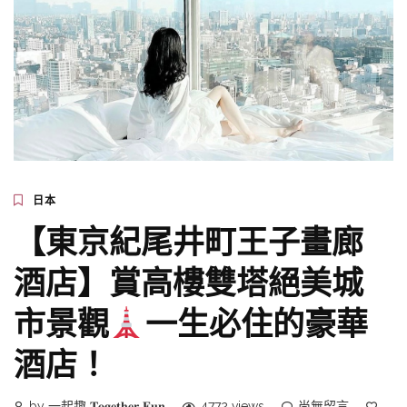
日本
【東京紀尾井町王子畫廊
酒店】賞高樓雙塔絕美城
市景觀
一生必住的豪華
酒店！
by 一起趣 𝐓𝐨𝐠𝐞𝐭𝐡𝐞𝐫 𝐅𝐮𝐧
4772 views
尚無留言