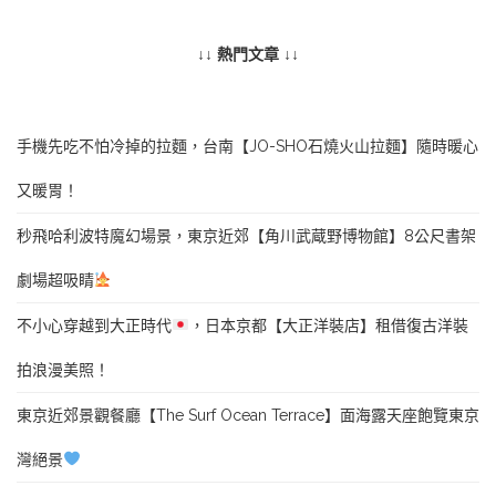
↓↓ 熱門文章 ↓↓
手機先吃不怕冷掉的拉麵，台南【JO-SHO石燒火山拉麵】隨時暖心
又暖胃！
秒飛哈利波特魔幻場景，東京近郊【角川武蔵野博物館】8公尺書架
劇場超吸睛
不小心穿越到大正時代
，日本京都【大正洋裝店】租借復古洋裝
拍浪漫美照！
東京近郊景觀餐廳【The Surf Ocean Terrace】面海露天座飽覽東京
灣絕景