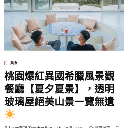
美食
桃園爆紅異國希臘風景觀
餐廳【夏夕夏景】，透明
玻璃屋絕美山景一覽無遺
by 一起趣 𝐓𝐨𝐠𝐞𝐭𝐡𝐞𝐫 𝐅𝐮𝐧
3106 views
尚無留言