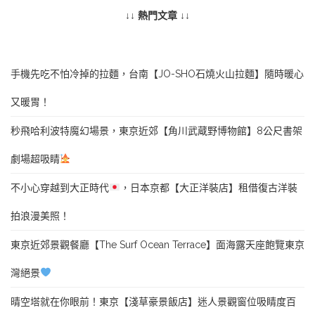
↓↓ 熱門文章 ↓↓
手機先吃不怕冷掉的拉麵，台南【JO-SHO石燒火山拉麵】隨時暖心
又暖胃！
秒飛哈利波特魔幻場景，東京近郊【角川武蔵野博物館】8公尺書架
劇場超吸睛
不小心穿越到大正時代
，日本京都【大正洋裝店】租借復古洋裝
拍浪漫美照！
東京近郊景觀餐廳【The Surf Ocean Terrace】面海露天座飽覽東京
灣絕景
晴空塔就在你眼前！東京【淺草豪景飯店】迷人景觀窗位吸睛度百