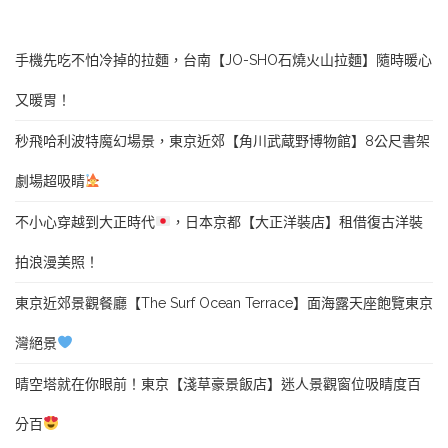
手機先吃不怕冷掉的拉麵，台南【JO-SHO石燒火山拉麵】隨時暖心
又暖胃！
秒飛哈利波特魔幻場景，東京近郊【角川武蔵野博物館】8公尺書架
劇場超吸睛
不小心穿越到大正時代
，日本京都【大正洋裝店】租借復古洋裝
拍浪漫美照！
東京近郊景觀餐廳【The Surf Ocean Terrace】面海露天座飽覽東京
灣絕景
晴空塔就在你眼前！東京【淺草豪景飯店】迷人景觀窗位吸睛度百
分百