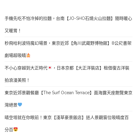
手機先吃不怕冷掉的拉麵，台南【JO-SHO石燒火山拉麵】隨時暖心
又暖胃！
秒飛哈利波特魔幻場景，東京近郊【角川武蔵野博物館】8公尺書架
劇場超吸睛
不小心穿越到大正時代
，日本京都【大正洋裝店】租借復古洋裝
拍浪漫美照！
東京近郊景觀餐廳【The Surf Ocean Terrace】面海露天座飽覽東京
灣絕景
晴空塔就在你眼前！東京【淺草豪景飯店】迷人景觀窗位吸睛度百
分百