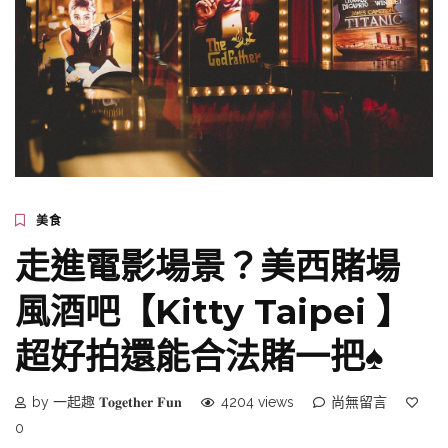
美食
走進電影場景？美西賭場
風酒吧【Kitty Taipei 】
超好拍還能合法賭一把♠
by 一起趣 𝐓𝐨𝐠𝐞𝐭𝐡𝐞𝐫 𝐅𝐮𝐧
4204 views
尚無留言
0