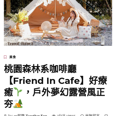
美食
桃園森林系咖啡廳
【Friend In Cafe】好療
癒
，戶外夢幻露營風正
夯
by 一起趣 𝐓𝐨𝐠𝐞𝐭𝐡𝐞𝐫 𝐅𝐮𝐧
1658 views
尚無留言