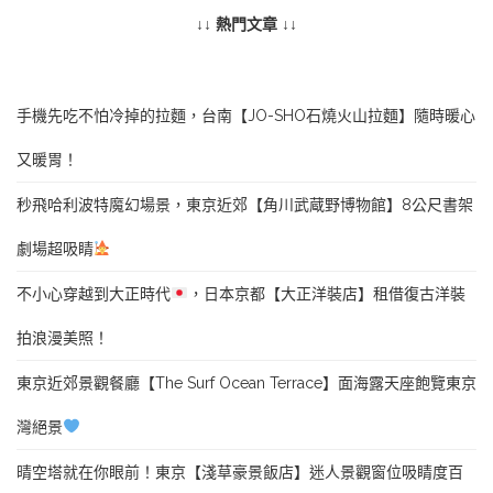
↓↓ 熱門文章 ↓↓
手機先吃不怕冷掉的拉麵，台南【JO-SHO石燒火山拉麵】隨時暖心
又暖胃！
秒飛哈利波特魔幻場景，東京近郊【角川武蔵野博物館】8公尺書架
劇場超吸睛
不小心穿越到大正時代
，日本京都【大正洋裝店】租借復古洋裝
拍浪漫美照！
東京近郊景觀餐廳【The Surf Ocean Terrace】面海露天座飽覽東京
灣絕景
晴空塔就在你眼前！東京【淺草豪景飯店】迷人景觀窗位吸睛度百