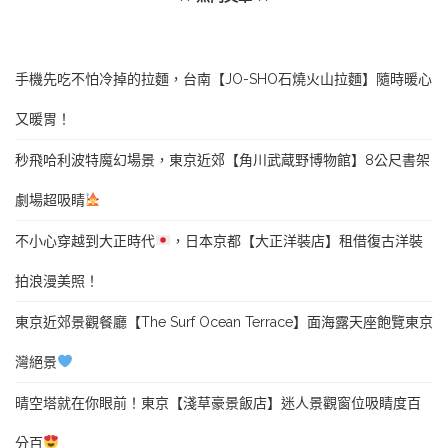
手機先吃不怕冷掉的拉麵，台南【JO-SHO石燒火山拉麵】隨時暖心
又暖胃！
秒飛哈利波特魔幻場景，東京近郊【角川武蔵野博物館】8公尺書架
劇場超吸睛
不小心穿越到大正時代
，日本京都【大正洋裝店】租借復古洋裝
拍浪漫美照！
東京近郊景觀餐廳【The Surf Ocean Terrace】面海露天座飽覽東京
灣絕景
晴空塔就在你眼前！東京【淺草豪景飯店】迷人景觀窗位吸睛度百
分百