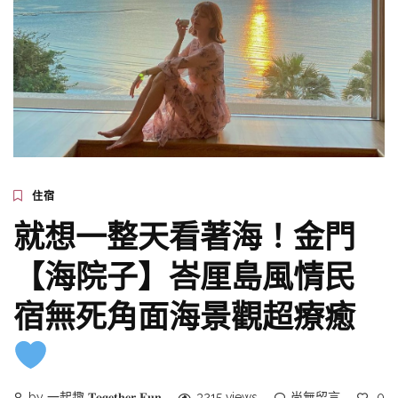
住宿
就想一整天看著海！金門
【海院子】峇厘島風情民
宿無死角面海景觀超療癒
by 一起趣 𝐓𝐨𝐠𝐞𝐭𝐡𝐞𝐫 𝐅𝐮𝐧
3215 views
尚無留言
0