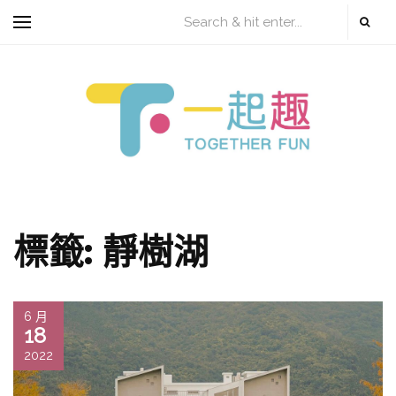
標籤:
靜樹湖
6 月
18
2022