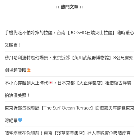
↓↓ 熱門文章 ↓↓
手機先吃不怕冷掉的拉麵，台南【JO-SHO石燒火山拉麵】隨時暖心
又暖胃！
秒飛哈利波特魔幻場景，東京近郊【角川武蔵野博物館】8公尺書架
劇場超吸睛
不小心穿越到大正時代
，日本京都【大正洋裝店】租借復古洋裝
拍浪漫美照！
東京近郊景觀餐廳【The Surf Ocean Terrace】面海露天座飽覽東京
灣絕景
晴空塔就在你眼前！東京【淺草豪景飯店】迷人景觀窗位吸睛度百