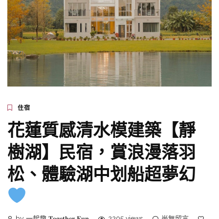
住宿
花蓮質感清水模建築【靜
樹湖】民宿，賞浪漫落羽
松、體驗湖中划船超夢幻
by 一起趣 𝐓𝐨𝐠𝐞𝐭𝐡𝐞𝐫 𝐅𝐮𝐧
2205 views
尚無留言