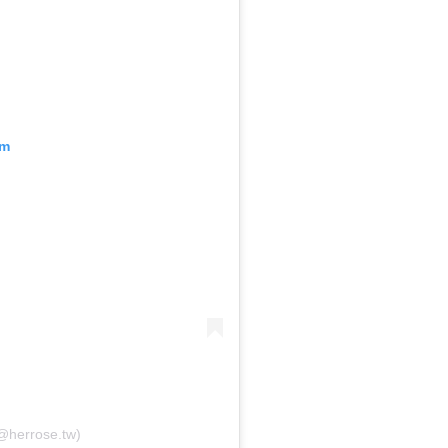
am
@herrose.tw)