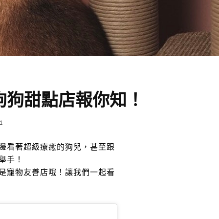
狗狗甜點店報你知！
1
邊看著超級療癒的狗兒，甚至跟
舉手！
是寵物友善店哦！讓我們一起看