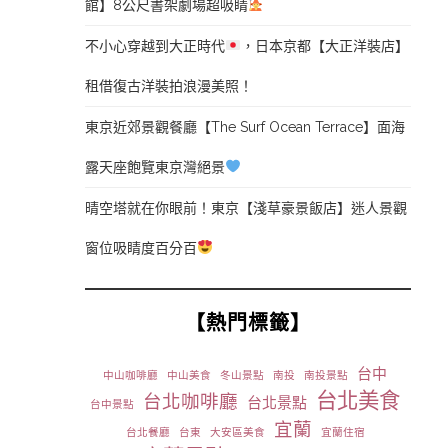
館】8公尺書架劇場超吸睛
不小心穿越到大正時代
，日本京都【大正洋裝店】
租借復古洋裝拍浪漫美照！
東京近郊景觀餐廳【The Surf Ocean Terrace】面海
露天座飽覽東京灣絕景
晴空塔就在你眼前！東京【淺草豪景飯店】迷人景觀
窗位吸睛度百分百
【熱門標籤】
台中
中山咖啡廳
中山美食
冬山景點
南投
南投景點
台北美食
台北咖啡廳
台北景點
台中景點
宜蘭
台北餐廳
台東
大安區美食
宜蘭住宿