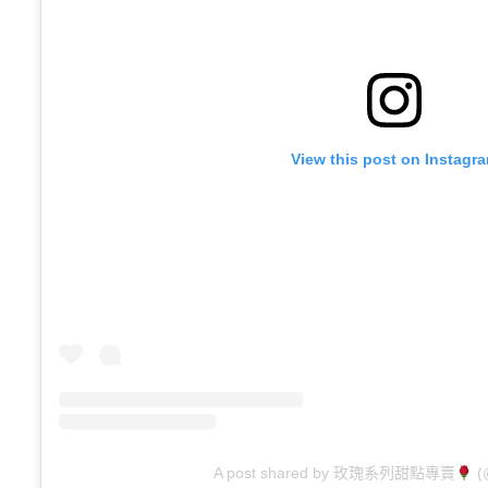
View this post on Instagr
A post shared by 玫瑰系列甜點專賣
(