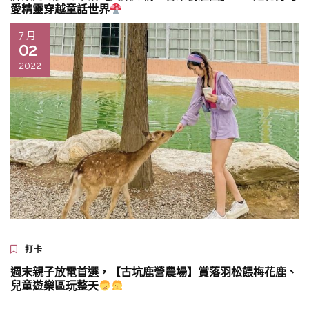
愛精靈穿越童話世界
7 月
02
2022
打卡
週末親子放電首選，【古坑鹿營農場】賞落羽松餵梅花鹿、
兒童遊樂區玩整天