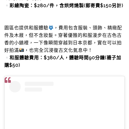
彩繪陶瓷：$280/件，含烘烤燒製(郵寄費$150另計)
園區也提供和服體驗
，費用包含服裝、頭飾、精緻配
件及木屐，但不含妝髮。穿著優雅的和服漫步在古色古
香的小鎮裡，一下像瞬間穿越到日本京都，實在可以拍
好拍滿
，也完全沉浸復古文化氣息中！
和服體驗費用：$380/人，體驗時間90分鐘(襪子加
購$50)