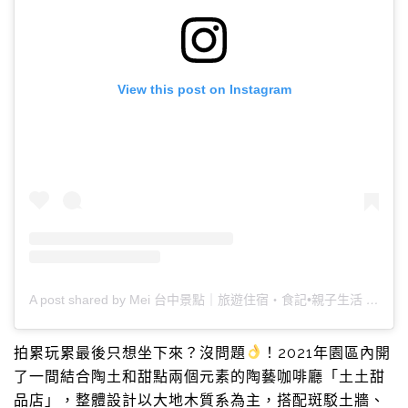
View this post on Instagram
A post shared by Mei 台中景點｜旅遊住宿‧食記•親子生活 (@duddy10759)
拍累玩累最後只想坐下來？沒問題
！2021年園區內開
了一間結合陶土和甜點兩個元素的陶藝咖啡廳「土土甜
品店」，整體設計以大地木質系為主，搭配斑駁土牆、