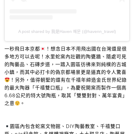
A post shared by 我是Haven 혜문 (@havenn_travel)
一秒飛日本京都
！想念日本不用飛出國在台灣還是很
多地方可以去呢！水里蛇窯內壯觀的陶甕牆、隨處可見
的陶藝品、石磚步道，一踏入園區彷彿來到純樸的古城
小鎮，而其中必打卡的偽京都場景更是逼真的令人驚喜
！另外，值得朝聖的還有在千禧年締造金氏世界紀錄
的最大陶器「千禧雙口瓶」，為慶祝開窯而製作一個高
6.68公尺的特大號陶瓶，取其「雙雙對對、萬年富貴」
之意
。
園區內包含蛇窯文物館、DIY陶藝教室、千禧雙口