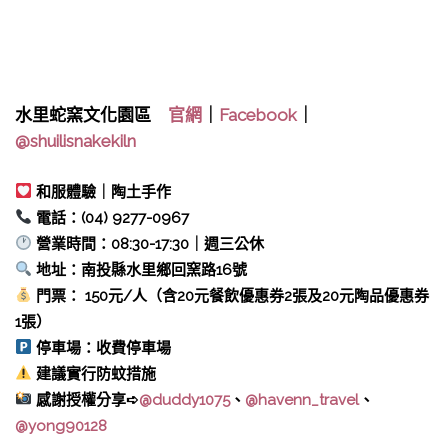
水里蛇窯文化園區
官網
｜
Facebook
｜
@shuilisnakekiln
和服體驗｜陶土手作
電話：(04) 9277-0967
營業時間：08:30-17:30｜週三公休
地址：南投縣水里鄉回窯路16號
門票： 150元/人（含20元餐飲優惠券2張及20元陶品優惠券
1張）
停車場：收費停車場
建議實行防蚊措施
感謝授權分享➪
@duddy1075
、
@havenn_travel
、
@yong90128