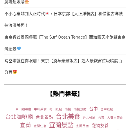
劇場超吸睛
不小心穿越到大正時代
，日本京都【大正洋裝店】租借復古洋裝
拍浪漫美照！
東京近郊景觀餐廳【The Surf Ocean Terrace】面海露天座飽覽東京
灣絕景
晴空塔就在你眼前！東京【淺草豪景飯店】迷人景觀窗位吸睛度百
分百
【熱門標籤】
台中
中山咖啡廳
中山美食
冬山景點
南投
南投景點
台中景點
台北美食
台北咖啡廳
台北景點
台北餐廳
台東
大安區美食
宜蘭景點
宜蘭
寵物友善
宜蘭住宿
宜蘭民宿