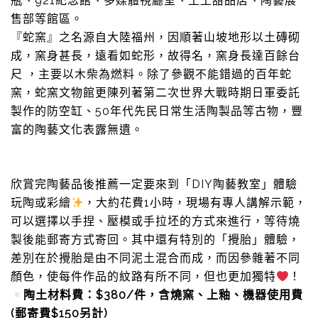
瓶、921紀念館、多媒體視廳室、土土甜品店、陶藝展
售部等館區。
『蛇窯』之名源自大陸福州，因順著山坡地形以土磚砌
成，窯身甚長，遠看如蛇形，故得名，窯身長達百餘台
尺 ，主要以木柴為燃料。除了參觀不能錯過的百年蛇
窯，蛇窯文物館更陳列著第二次世界大戰時期日軍委託
製作的防空缸、50年代先民日常生活陶製品等古物，豐
富的陶藝文化表露無遺。
欣賞完陶藝品後推薦一定要來到「DIY陶藝教室」體驗
玩陶或彩繪
，大約花費1小時，現場有專人講解示範，
可以選擇以手捏、壓模或手拉坯的方式來進行，等待燒
製後能郵寄方式寄回。其中還有特別的「攪胎」體驗，
差別在於攪胎是由不同泥土混合而成，而因參雜著不同
顏色，使每件作品的紋路有所不同，但也更加獨特
！
陶土材料費：$380/件，含燒窯、上釉、機器使用費
(郵寄費$150另計)