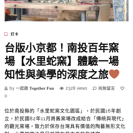
打卡
台版小京都！南投百年窯
場【水里蛇窯】體驗一場
知性與美學的深度之旅
by 一起趣 𝐓𝐨𝐠𝐞𝐭𝐡𝐞𝐫 𝐅𝐮𝐧
2328 views
尚無留言
0
位於南投縣的「水里蛇窯文化園區」，於民國16年創
立，於民國82年11月將舊窯場改成結合「傳統與現代」
的觀光窯場，致力於保存台灣具有價值的陶藝無形文化