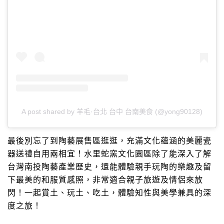
A post shared by 羊毛·台北 台中 台南美食 (@yong90128)
最後別忘了到陶藝展售區逛逛，充滿文化蘊涵的美麗瓷
器送禮自用兩相宜！水里蛇窯文化園區除了能深入了解
台灣南投陶藝產業歷史，還能體驗親手玩陶的樂趣及留
下最美的和服質感照，非常適合親子旅遊及情侶來放
閃！一起賞土、玩土、吃土，體驗知性與美學兼具的深
度之旅！