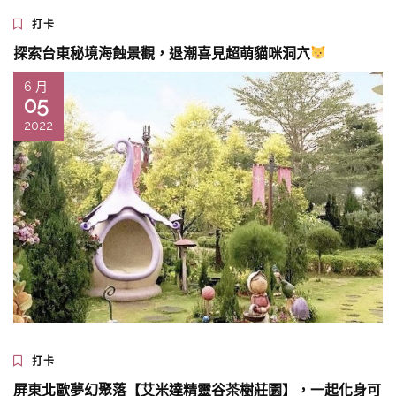
打卡
探索台東秘境海蝕景觀，退潮喜見超萌貓咪洞穴
6 月
05
2022
打卡
屏東北歐夢幻聚落【艾米達精靈谷茶樹莊園】，一起化身可