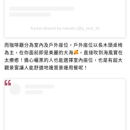
A post shared by narumi (@y_nrm_h)
而咖啡廳分為室內及戶外座位，戶外座位以長木頭桌椅
為主，在你面前即是美麗的大海
，直接吹到海風實在
太療癒！擔心曬黑的人也能選擇室內座位，也是有超大
觀景窗讓人能舒適地邊賞景邊用餐呢！