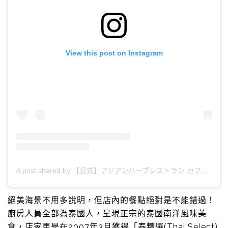
View this post on Instagram
A post shared by 【公式】アジアンハーブレストラン カフェくるくま (@cafe_curcuma)
絕美海景不用多說明，但店內的餐點絕對是不能錯過！
廚房人員全部為泰國人，呈現正宗的泰國南洋風味美
食，店家更是在2007年3月獲得「泰精選(Thai Select)