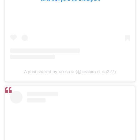
A post shared by ☺︎risa☺︎ (@kirakira.ri_sa227)