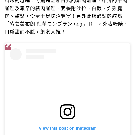
風味的咖哩，分別是溫和日式的雞肉咖哩、中辣的牛肉
咖哩及激辛的豬肉咖哩，套餐附沙拉、白飯、炸雞腿
排、甜點，份量十足味道豐富！另外此店必點的甜點
「紫薯蒙布朗 紅芋モンブラン (495円)」，外表吸睛、
口感甜而不膩，網友大推！
View this post on Instagram