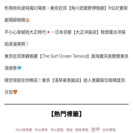
秒飛哈利波特魔幻場景，東京近郊【角川武蔵野博物館】8公尺書架
劇場超吸睛
不小心穿越到大正時代
，日本京都【大正洋裝店】租借復古洋裝
拍浪漫美照！
東京近郊景觀餐廳【The Surf Ocean Terrace】面海露天座飽覽東京
灣絕景
晴空塔就在你眼前！東京【淺草豪景飯店】迷人景觀窗位吸睛度百
分百
【熱門標籤】
台中
中山咖啡廳
中山美食
冬山景點
南投
南投景點
台中景點