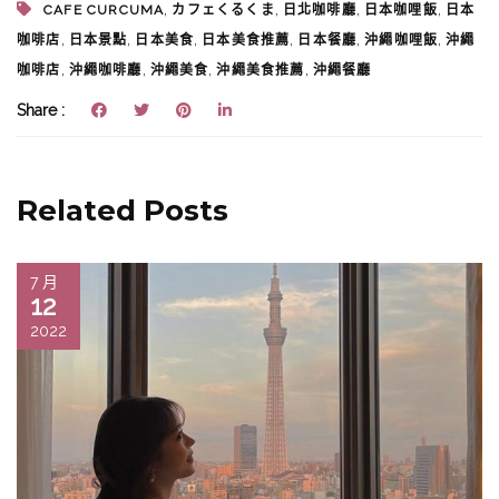
,
,
,
,
CAFE CURCUMA
カフェくるくま
日北咖啡廳
日本咖哩飯
日本
,
,
,
,
,
,
咖啡店
日本景點
日本美食
日本美食推薦
日本餐廳
沖繩咖哩飯
沖繩
,
,
,
,
咖啡店
沖繩咖啡廳
沖繩美食
沖繩美食推薦
沖繩餐廳
Share :
Related Posts
7 月
12
2022