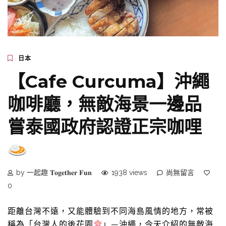
日本
【Cafe Curcuma】沖繩
咖啡廳，無敵海景一邊品
嘗泰國政府認證正宗咖哩
by 一起趣 𝐓𝐨𝐠𝐞𝐭𝐡𝐞𝐫 𝐅𝐮𝐧
1938 views
尚無留言
0
距離台灣不遠，又能體驗到不同海島風情的地方，常被
稱為「台灣人的後花園
」—沖繩，今天介紹的無敵海