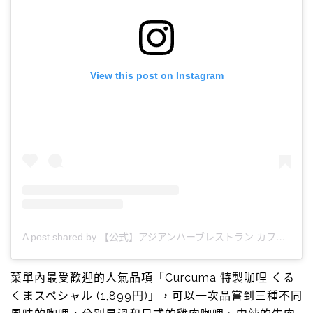
View this post on Instagram
A post shared by 【公式】アジアンハーブレストラン カフェくるくま (@cafe_curcuma)
菜單內最受歡迎的人氣品項「Curcuma 特製咖哩 くる
くまスペシャル (1,899円)」，可以一次品嘗到三種不同