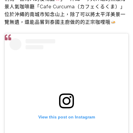
景人氣咖啡廳「Cafe Curcuma（カフェくるくま）」
位於沖繩的南城市知念山上，除了可以將太平洋美景一
覽無遺，還能品嘗到泰國主廚做的的正宗咖哩哦
View this post on Instagram