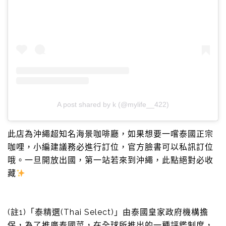
A post shared by k (@mylife__422)
此店為沖繩超知名海景咖啡廳，如果想要一嚐泰國正宗
咖哩，小編建議務必進行訂位，官方臉書可以私訊訂位
哦。一旦開放出國，第一站若來到沖繩，此點絕對必收
藏
(註1)「泰精選(Thai Select)」由泰國皇家政府機構擔
保，為了推廣泰國菜，在全球所推出的一種評鑑制度，