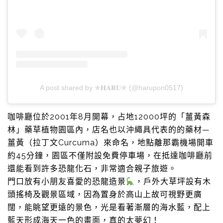
A post shared by ✯𝐇𝐀𝐑𝐔✯ (@harupon0517)
咖啡廳位於2001年8月開幕，占地12000坪的「薑黃森
林」藥草植物園區內，店名也以沖繩具代表的的藥材—
薑黃（拉丁文Curcuma）來命名，地點離那霸機場開車
約45分鐘，園區不僅附設免費停車場，在抵達咖啡廳前
還能看到許多恐龍化石，非常適合親子旅遊。
門口放有小朋友喜愛的恐龍造景
，戶外大草坪設有木
頭搖椅及觀景區域，因為置身於高山上故可視野更廣
闊，能眺望更遠的景色，光是看著漸層的海水藍，配上
藍天形成海天一色的畫面，真的太夢幻！