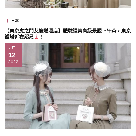
日本
【東京虎之門艾迪遜酒店】體驗絕美高級景觀下午茶，東京
鐵塔近在咫尺
！
7 月
12
2022