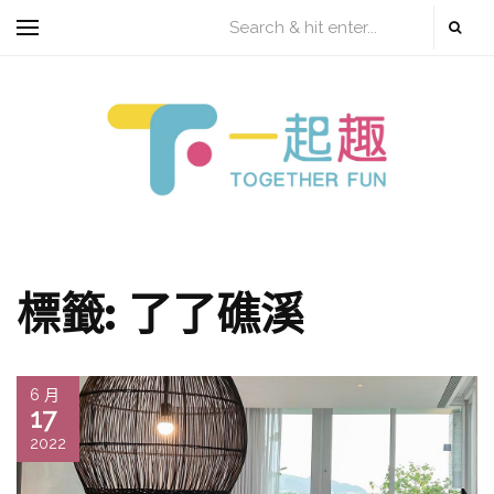
標籤:
了了礁溪
6 月
17
2022