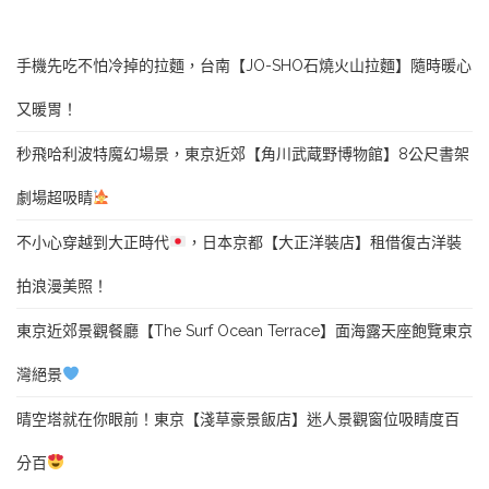
手機先吃不怕冷掉的拉麵，台南【JO-SHO石燒火山拉麵】隨時暖心
又暖胃！
秒飛哈利波特魔幻場景，東京近郊【角川武蔵野博物館】8公尺書架
劇場超吸睛
不小心穿越到大正時代
，日本京都【大正洋裝店】租借復古洋裝
拍浪漫美照！
東京近郊景觀餐廳【The Surf Ocean Terrace】面海露天座飽覽東京
灣絕景
晴空塔就在你眼前！東京【淺草豪景飯店】迷人景觀窗位吸睛度百
分百