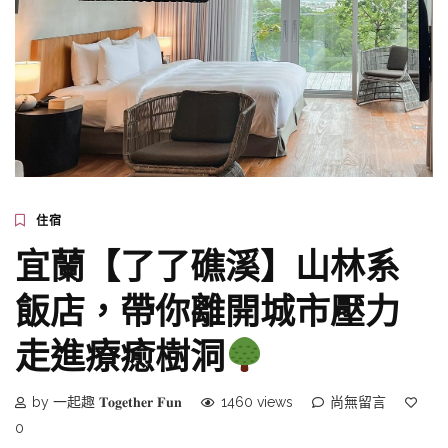
住宿
宜蘭【了了礁溪】山林系
飯店，帶你離開城市壓力
走進療癒樹洞
by 一起趣 𝐓𝐨𝐠𝐞𝐭𝐡𝐞𝐫 𝐅𝐮𝐧
1460 views
尚無留言
0