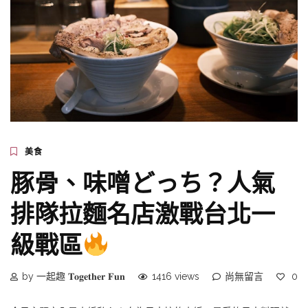
美食
豚骨、味噌どっち？人氣
排隊拉麵名店激戰台北一
級戰區
by 一起趣 𝐓𝐨𝐠𝐞𝐭𝐡𝐞𝐫 𝐅𝐮𝐧
1416 views
尚無留言
0