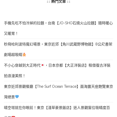
↓↓ 熱門文章 ↓↓
手機先吃不怕冷掉的拉麵，台南【JO-SHO石燒火山拉麵】隨時暖心
又暖胃！
秒飛哈利波特魔幻場景，東京近郊【角川武蔵野博物館】8公尺書架
劇場超吸睛
不小心穿越到大正時代
，日本京都【大正洋裝店】租借復古洋裝
拍浪漫美照！
東京近郊景觀餐廳【The Surf Ocean Terrace】面海露天座飽覽東京
灣絕景
晴空塔就在你眼前！東京【淺草豪景飯店】迷人景觀窗位吸睛度百