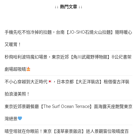
↓↓ 熱門文章 ↓↓
手機先吃不怕冷掉的拉麵，台南【JO-SHO石燒火山拉麵】隨時暖心
又暖胃！
秒飛哈利波特魔幻場景，東京近郊【角川武蔵野博物館】8公尺書架
劇場超吸睛
不小心穿越到大正時代
，日本京都【大正洋裝店】租借復古洋裝
拍浪漫美照！
東京近郊景觀餐廳【The Surf Ocean Terrace】面海露天座飽覽東京
灣絕景
晴空塔就在你眼前！東京【淺草豪景飯店】迷人景觀窗位吸睛度百