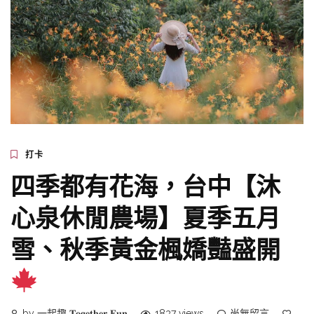
打卡
四季都有花海，台中【沐
心泉休閒農場】夏季五月
雪、秋季黃金楓嬌豔盛開
by 一起趣 𝐓𝐨𝐠𝐞𝐭𝐡𝐞𝐫 𝐅𝐮𝐧
1837 views
尚無留言