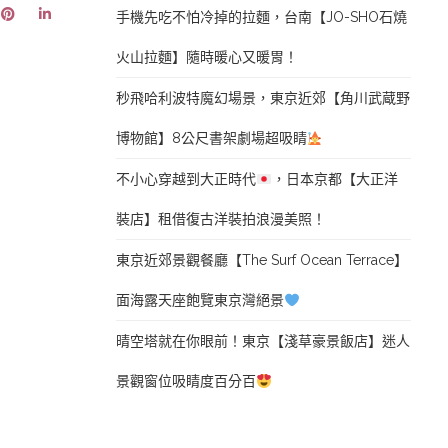
手機先吃不怕冷掉的拉麵，台南【JO-SHO石燒
火山拉麵】隨時暖心又暖胃！
秒飛哈利波特魔幻場景，東京近郊【角川武蔵野
博物館】8公尺書架劇場超吸睛
不小心穿越到大正時代
，日本京都【大正洋
裝店】租借復古洋裝拍浪漫美照！
東京近郊景觀餐廳【The Surf Ocean Terrace】
面海露天座飽覽東京灣絕景
晴空塔就在你眼前！東京【淺草豪景飯店】迷人
景觀窗位吸睛度百分百