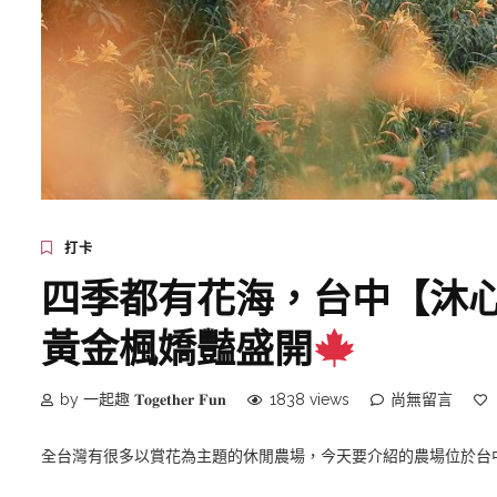
打卡
四季都有花海，台中【沐
黃金楓嬌豔盛開
by 一起趣 𝐓𝐨𝐠𝐞𝐭𝐡𝐞𝐫 𝐅𝐮𝐧
1838 views
尚無留言
全台灣有很多以賞花為主題的休閒農場，今天要介紹的農場位於台中