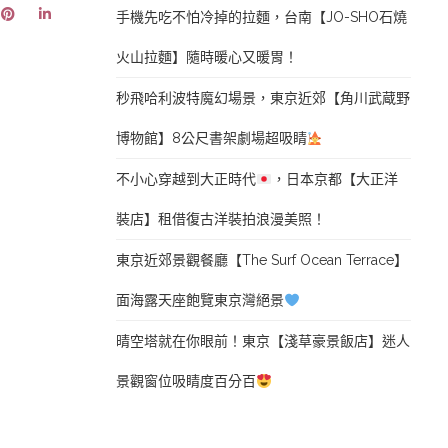
手機先吃不怕冷掉的拉麵，台南【JO-SHO石燒
火山拉麵】隨時暖心又暖胃！
秒飛哈利波特魔幻場景，東京近郊【角川武蔵野
博物館】8公尺書架劇場超吸睛
不小心穿越到大正時代
，日本京都【大正洋
裝店】租借復古洋裝拍浪漫美照！
東京近郊景觀餐廳【The Surf Ocean Terrace】
面海露天座飽覽東京灣絕景
晴空塔就在你眼前！東京【淺草豪景飯店】迷人
景觀窗位吸睛度百分百