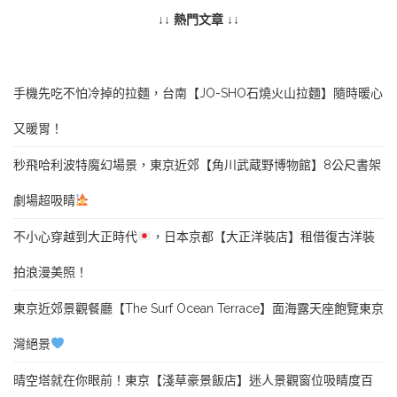
↓↓ 熱門文章 ↓↓
手機先吃不怕冷掉的拉麵，台南【JO-SHO石燒火山拉麵】隨時暖心
又暖胃！
秒飛哈利波特魔幻場景，東京近郊【角川武蔵野博物館】8公尺書架
劇場超吸睛
不小心穿越到大正時代
，日本京都【大正洋裝店】租借復古洋裝
拍浪漫美照！
東京近郊景觀餐廳【The Surf Ocean Terrace】面海露天座飽覽東京
灣絕景
晴空塔就在你眼前！東京【淺草豪景飯店】迷人景觀窗位吸睛度百