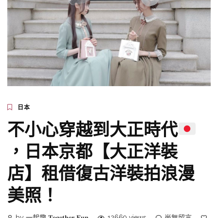
日本
不小心穿越到大正時代
，日本京都【大正洋裝
店】租借復古洋裝拍浪漫
美照！
by 一起趣 𝐓𝐨𝐠𝐞𝐭𝐡𝐞𝐫 𝐅𝐮𝐧
12669 views
尚無留言