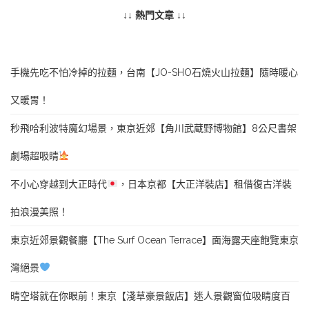
↓↓ 熱門文章 ↓↓
手機先吃不怕冷掉的拉麵，台南【JO-SHO石燒火山拉麵】隨時暖心
又暖胃！
秒飛哈利波特魔幻場景，東京近郊【角川武蔵野博物館】8公尺書架
劇場超吸睛
不小心穿越到大正時代
，日本京都【大正洋裝店】租借復古洋裝
拍浪漫美照！
東京近郊景觀餐廳【The Surf Ocean Terrace】面海露天座飽覽東京
灣絕景
晴空塔就在你眼前！東京【淺草豪景飯店】迷人景觀窗位吸睛度百