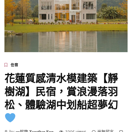
住宿
花蓮質感清水模建築【靜
樹湖】民宿，賞浪漫落羽
松、體驗湖中划船超夢幻
by 一起趣 𝐓𝐨𝐠𝐞𝐭𝐡𝐞𝐫 𝐅𝐮𝐧
2205 views
尚無留言