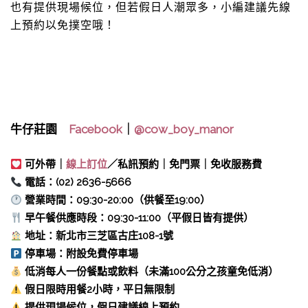
也有提供現場候位，但若假日人潮眾多，小編建議先線
上預約以免撲空哦！
牛仔莊園
Facebook
｜
@cow_boy_manor
可外帶｜
線上訂位
／私訊預約｜免門票｜免收服務費
電話：(02) 2636-5666
營業時間：09:30-20:00（供餐至19:00）
早午餐供應時段：09:30-11:00（平假日皆有提供）
地址：新北市三芝區古庄108-1號
停車場：附設免費停車場
低消每人一份餐點或飲料（未滿100公分之孩童免低消）
假日限時用餐2小時，平日無限制
提供現場候位，假日建議線上預約