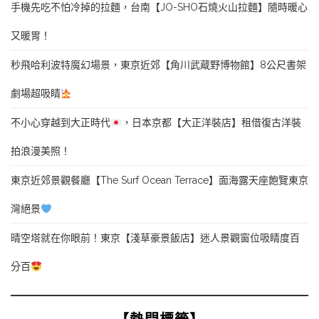
手機先吃不怕冷掉的拉麵，台南【JO-SHO石燒火山拉麵】隨時暖心
又暖胃！
秒飛哈利波特魔幻場景，東京近郊【角川武蔵野博物館】8公尺書架
劇場超吸睛
不小心穿越到大正時代
，日本京都【大正洋裝店】租借復古洋裝
拍浪漫美照！
東京近郊景觀餐廳【The Surf Ocean Terrace】面海露天座飽覽東京
灣絕景
晴空塔就在你眼前！東京【淺草豪景飯店】迷人景觀窗位吸睛度百
分百