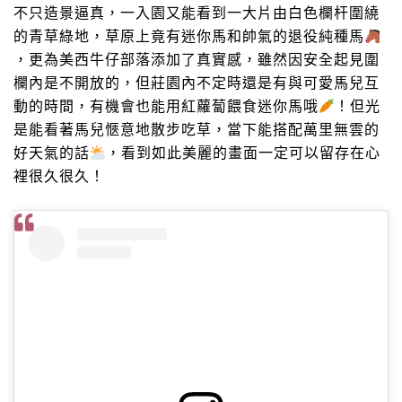
不只造景逼真，一入園又能看到一大片由白色欄杆圍繞
的青草綠地，草原上竟有迷你馬和帥氣的退役純種馬
，更為美西牛仔部落添加了真實感，雖然因安全起見圍
欄內是不開放的，但莊園內不定時還是有與可愛馬兒互
動的時間，有機會也能用紅蘿蔔餵食迷你馬哦
！但光
是能看著馬兒愜意地散步吃草，當下能搭配萬里無雲的
好天氣的話
，看到如此美麗的畫面一定可以留存在心
裡很久很久！