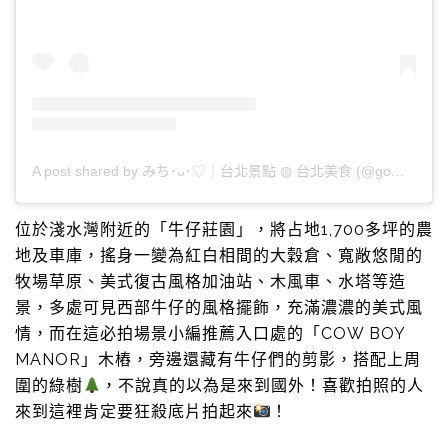
A post shared by みち･ᴗ･♡｜台北景點 ◍ 台北美食 (@gominkin)
位於淺水灣附近的「牛仔莊園」，將占地1,700多坪的農
地及車庫，搖身一變為紅白相間的大穀倉、寬敞悠閒的
牧場草原、美式復古風格加油站、木風車、水塔等造
景，多處可見西部牛仔的風格擺飾，充滿濃濃的美式風
情，而在這必拍場景小編推薦入口處的「COW BOY
MANOR」木樁，旁邊還藏有牛仔們的剪影，搭配上周
圍的綠樹
，不說真的以為是來到國外！喜歡拍照的人
來到這裡肯定要狂殺底片拍起來
！