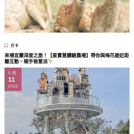
打卡
來場宜蘭深度之旅！【星寶蔥體驗農場】帶你與梅花鹿近距
離互動、親手做蔥派
6 月
11
2022