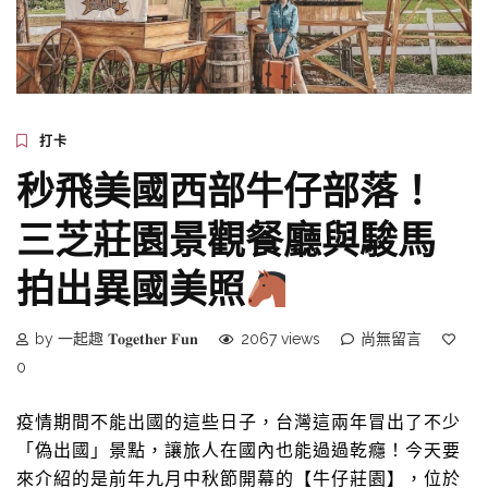
打卡
秒飛美國西部牛仔部落！
三芝莊園景觀餐廳與駿馬
拍出異國美照
by 一起趣 𝐓𝐨𝐠𝐞𝐭𝐡𝐞𝐫 𝐅𝐮𝐧
2067 views
尚無留言
0
疫情期間不能出國的這些日子，台灣這兩年冒出了不少
「偽出國」景點，讓旅人在國內也能過過乾癮！今天要
來介紹的是前年九月中秋節開幕的【牛仔莊園】，位於