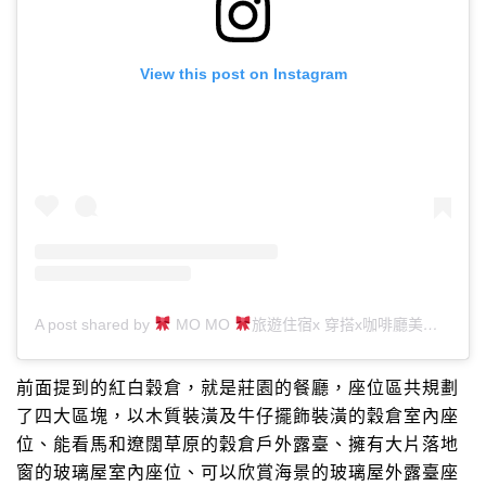
View this post on Instagram
A post shared by
MO MO
旅遊住宿x 穿搭x咖啡廳美食 (@duffy_lifediary)
前面提到的紅白穀倉，就是莊園的餐廳，座位區共規劃
了四大區塊，以木質裝潢及牛仔擺飾裝潢的穀倉室內座
位、能看馬和遼闊草原的穀倉戶外露臺、擁有大片落地
窗的玻璃屋室內座位、可以欣賞海景的玻璃屋外露臺座