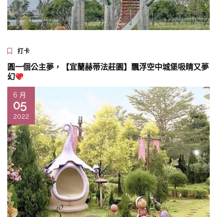
打卡
圓一個公主夢，【宜蘭赫蒂法莊園】飄浮空中城堡吸睛又夢
幻
6 月
05
2022