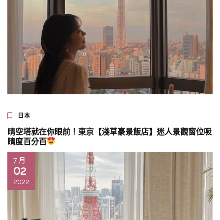
日本
晴空塔就在你眼前！東京【淺草豪景飯店】迷人景觀窗位吸
睛度百分百
7 月
02
2022