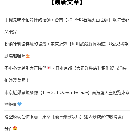
【最新文章】
手機先吃不怕冷掉的拉麵，台南【JO-SHO石燒火山拉麵】隨時暖心
又暖胃！
秒飛哈利波特魔幻場景，東京近郊【角川武蔵野博物館】8公尺書架
劇場超吸睛
不小心穿越到大正時代
，日本京都【大正洋裝店】租借復古洋裝
拍浪漫美照！
東京近郊景觀餐廳【The Surf Ocean Terrace】面海露天座飽覽東京
灣絕景
晴空塔就在你眼前！東京【淺草豪景飯店】迷人景觀窗位吸睛度百
分百