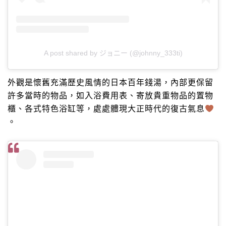
A post shared by ジョニー (@johnny_333ti)
外觀是懷舊充滿歷史風情的日本百年錢湯，內部更保留
許多當時的物品，如入浴費用表、寄放貴重物品的置物
櫃、各式特色浴缸等，處處體現大正時代的復古氣息
。