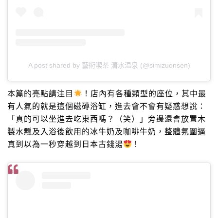
A post shared by 藝術喫茶 清水温泉 (@simizuonsen)
本篇的亮點請注目
！店內有各種類型的座位，其中最
有人氣的就是這個磁磚浴缸，進去會不會有疑惑想說：
「真的可以坐進去吃東西嗎？（笑）」旁邊還會放置木
製水瓢及入浴後飲用的冰牛奶及咖啡牛奶，整體氛圍逼
真到以為一秒穿越到日本古錢湯
！