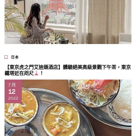
日本
【東京虎之門艾迪遜酒店】體驗絕美高級景觀下午茶，東京
鐵塔近在咫尺
！
7 月
12
2022