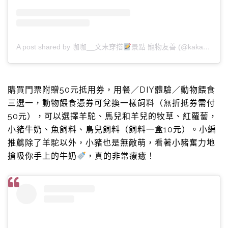
A post shared by 咖咖__文末穿搭
景點 寵物友善 (@kaka__407)
購買門票附贈50元抵用券，用餐／DIY體驗／動物餵食
三選一，動物餵食憑券可兌換一樣飼料（無折抵券需付
50元），可以選擇羊駝、馬兒和羊兒的牧草、紅蘿蔔，
小豬牛奶、魚飼料、鳥兒飼料（飼料一盒10元）。小編
推薦除了羊駝以外，小豬也是無敵萌，看著小豬奮力地
搶吸你手上的牛奶
，真的非常療癒！