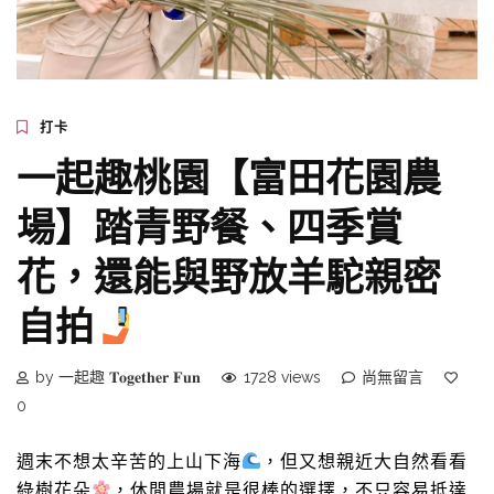
打卡
一起趣桃園【富田花園農
場】踏青野餐、四季賞
花，還能與野放羊駝親密
自拍
by 一起趣 𝐓𝐨𝐠𝐞𝐭𝐡𝐞𝐫 𝐅𝐮𝐧
1728 views
尚無留言
0
週末不想太辛苦的上山下海
，但又想親近大自然看看
綠樹花朵
，休閒農場就是很棒的選擇，不只容易抵達