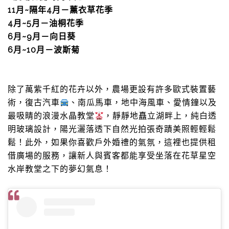
11月~隔年4月－薰衣草花季
4月~5月－油桐花季
6月~9月－向日葵
6月~10月－波斯菊
除了萬紫千紅的花卉以外，農場更設有許多歐式裝置藝
術，復古汽車
、南瓜馬車，地中海風車、愛情鐘以及
最吸睛的浪漫水晶教堂
，靜靜地矗立湖畔上，純白透
明玻璃設計，陽光灑落透下自然光拍張奇蹟美照輕輕鬆
鬆！此外，如果你喜歡戶外婚禮的氣氛，這裡也提供租
借廣場的服務，讓新人與賓客都能享受坐落在花草星空
水岸教堂之下的夢幻氣息！