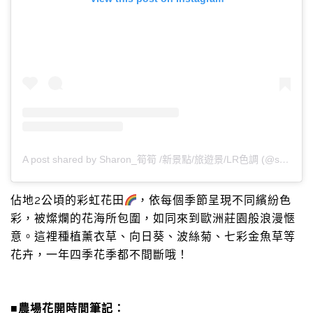
A post shared by Sharon_筍筍 /新景點/旅遊景/LR色調 (@sharon_mylife813)
佔地2公頃的彩虹花田
，依每個季節呈現不同繽紛色
彩，被燦爛的花海所包圍，如同來到歐洲莊園般浪漫愜
意。這裡種植薰衣草、向日葵、波絲菊、七彩金魚草等
花卉，一年四季花季都不間斷哦！
■農場花開時間筆記：