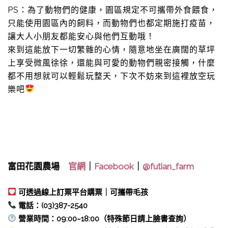
PS：為了動物們的健康，園區規定不可攜帶外食餵食，
只能使用園區內的飼料，而動物們也都定期施打疫苗，
讓大人小朋友都能安心與他們互動哦！
來到這能放下一切繁雜的心情，隨意地坐在廣闊的草坪
上享受微風徐徐，還能與可愛的動物們親密接觸，什麼
都不用想就可以輕鬆玩整天，下次不妨來到這裡放空玩
樂吧
富田花園農場
官網
｜
Facebook
｜
@futian_farm
可透過線上訂票平台購票｜可攜帶毛孩
電話：(03)387-2540
營業時間：09:00~18:00（特殊節日請上臉書查詢）