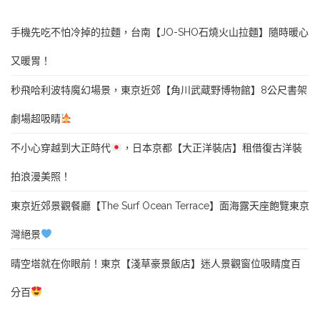
手機先吃不怕冷掉的拉麵，台南【JO-SHO石燒火山拉麵】隨時暖心
又暖胃！
秒飛哈利波特魔幻場景，東京近郊【角川武蔵野博物館】8公尺書架
劇場超吸睛
不小心穿越到大正時代
，日本京都【大正洋裝店】租借復古洋裝
拍浪漫美照！
東京近郊景觀餐廳【The Surf Ocean Terrace】面海露天座飽覽東京
灣絕景
晴空塔就在你眼前！東京【淺草豪景飯店】迷人景觀窗位吸睛度百
分百