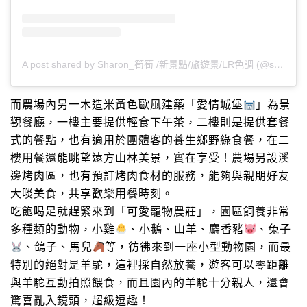
A post shared by Sharon_筍筍 /新景點/旅遊景/LR色調 (@sharon_mylife813)
而農場內另一木造米黃色歐風建築「愛情城堡
」為景
觀餐廳，一樓主要提供輕食下午茶，二樓則是提供套餐
式的餐點，也有適用於團體客的養生鄉野綠食餐，在二
樓用餐還能眺望遠方山林美景，實在享受！農場另設溪
邊烤肉區，也有預訂烤肉食材的服務，能夠與親朋好友
大啖美食，共享歡樂用餐時刻。
吃飽喝足就趕緊來到「可愛寵物農莊」，園區飼養非常
多種類的動物，小雞
、小鵝、山羊、麝香豬
、兔子
、鴿子、馬兒
等，彷彿來到一座小型動物園，而最
特別的絕對是羊駝，這裡採自然放養，遊客可以零距離
與羊駝互動拍照餵食，而且園內的羊駝十分親人，還會
驚喜亂入鏡頭，超級逗趣！