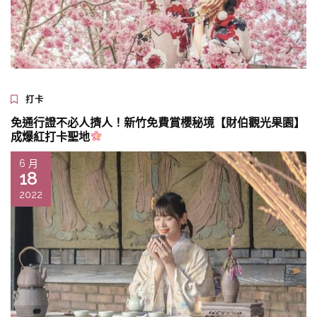
打卡
免通行證不必人擠人！新竹免費賞櫻秘境【財伯觀光果園】
成爆紅打卡聖地
6 月
18
2022