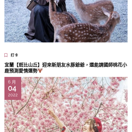
打卡
宜蘭【斑比山丘】迎來新朋友水豚爺爺，還能請國師桃花小
鹿預測愛情運勢
6 月
04
2022