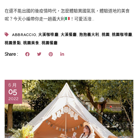
在還不能出國的後疫情時代，怎麼體驗異國氣氛，體驗道地的美食
呢？今天小編帶你走一趟義大利
！可愛活潑...
,
,
,
,
,
,
ABBRACCIO
大溪咖啡廳
大溪餐廳
抱抱義大利
桃園
桃園咖啡廳
,
,
桃園景點
桃園美食
桃園餐廳
Share :
6 月
05
2022