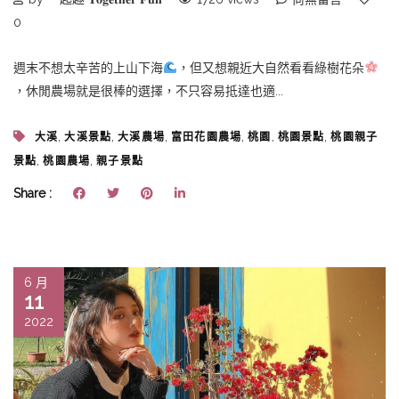
0
週末不想太辛苦的上山下海
，但又想親近大自然看看綠樹花朵
，休閒農場就是很棒的選擇，不只容易抵達也適...
,
,
,
,
,
,
大溪
大溪景點
大溪農場
富田花園農場
桃園
桃園景點
桃園親子
,
,
景點
桃園農場
親子景點
Share :
6 月
11
2022