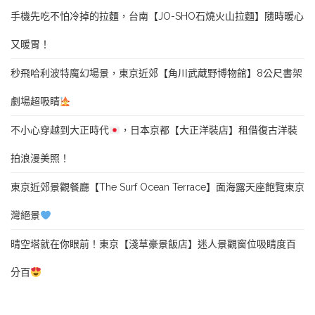
手機先吃不怕冷掉的拉麵，台南【JO-SHO石燒火山拉麵】隨時暖心
又暖胃！
秒飛哈利波特魔幻場景，東京近郊【角川武蔵野博物館】8公尺書架
劇場超吸睛
不小心穿越到大正時代
，日本京都【大正洋裝店】租借復古洋裝
拍浪漫美照！
東京近郊景觀餐廳【The Surf Ocean Terrace】面海露天座飽覽東京
灣絕景
晴空塔就在你眼前！東京【淺草豪景飯店】迷人景觀窗位吸睛度百
分百