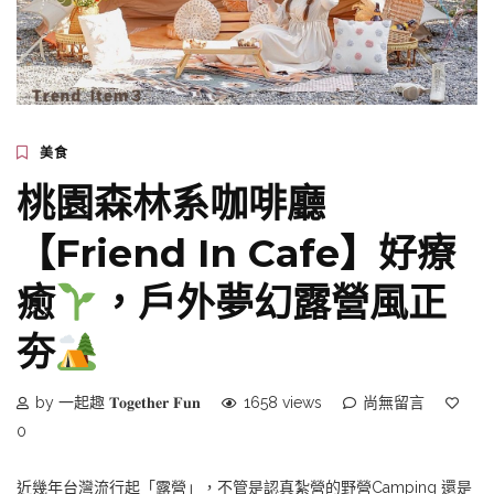
美食
桃園森林系咖啡廳
【Friend In Cafe】好療
癒
，戶外夢幻露營風正
夯
by 一起趣 𝐓𝐨𝐠𝐞𝐭𝐡𝐞𝐫 𝐅𝐮𝐧
1658 views
尚無留言
0
近幾年台灣流行起「露營」，不管是認真紮營的野營Camping 還是