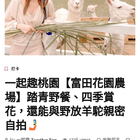
打卡
一起趣桃園【富田花園農
場】踏青野餐、四季賞
花，還能與野放羊駝親密
自拍
by 一起趣 𝐓𝐨𝐠𝐞𝐭𝐡𝐞𝐫 𝐅𝐮𝐧
1726 views
尚無留言