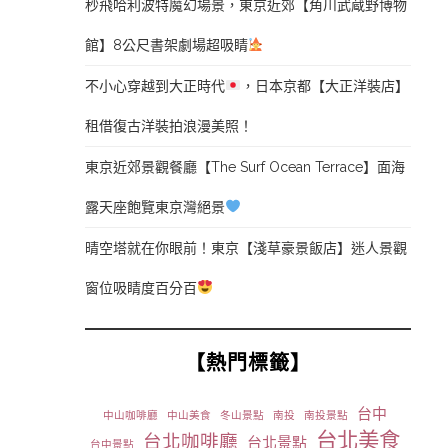
秒飛哈利波特魔幻場景，東京近郊【角川武蔵野博物
館】8公尺書架劇場超吸睛
不小心穿越到大正時代
，日本京都【大正洋裝店】
租借復古洋裝拍浪漫美照！
東京近郊景觀餐廳【The Surf Ocean Terrace】面海
露天座飽覽東京灣絕景
晴空塔就在你眼前！東京【淺草豪景飯店】迷人景觀
窗位吸睛度百分百
【熱門標籤】
台中
中山咖啡廳
中山美食
冬山景點
南投
南投景點
台北美食
台北咖啡廳
台北景點
台中景點