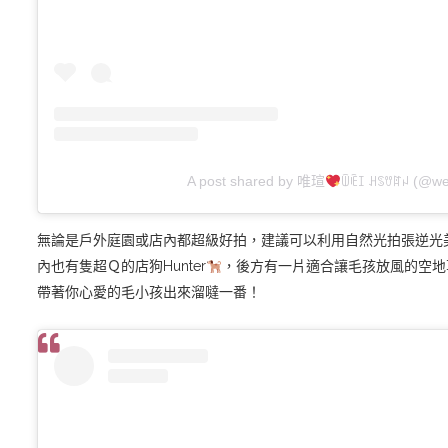
A post shared by 唯瑄
ꅏꍟꀤ ꃅꌗꀎꍏꈤ (@we
無論是戶外庭園或店內都超級好拍，建議可以利用自然光拍張逆光
內也有隻超Ｑ的店狗Hunter
，後方有一片適合讓毛孩放風的空地
帶著你心愛的毛小孩出來溜噠一番！