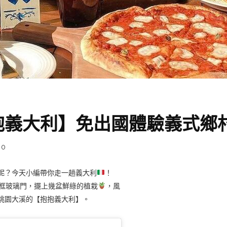
抱義大利】免出國體驗義式鄉
0
呢？今天小編帶你走一趟義大利
！
框玻璃門，擺上幾盆鮮綠的植栽
，風
桃園大溪的【抱抱義大利】。