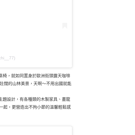
hi__77)
桌椅，就如同置身於歐洲街頭露天咖啡
壯闊的山林美景，天啊～不用出國就能
主題設計，有各種類的木製家具、畫龍
一起，更營造出不拘小節的溫馨輕鬆感