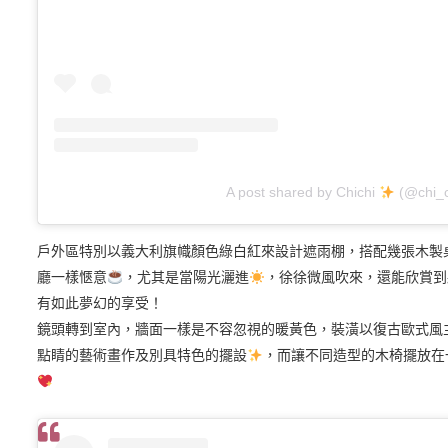
A post shared by Chichi
(@chi_c
戶外區特別以義大利旗幟顏色綠白紅來設計遮雨棚，搭配幾張木製
廳一樣愜意
，尤其是當陽光灑進
，徐徐微風吹來，還能欣賞到
有如此夢幻的享受！
鏡頭轉到室內，牆面一樣是不容忽視的暖黃色，裝潢以復古歐式風
點睛的藝術畫作及別具特色的擺設
，而讓不同造型的木椅擺放在