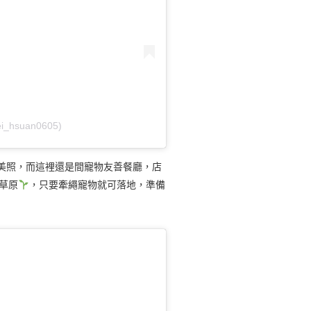
i_hsuan0605)
美照，而這裡還是間寵物友善餐廳，店
草原
，只要牽繩寵物就可落地，準備