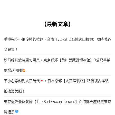
【最新文章】
手機先吃不怕冷掉的拉麵，台南【JO-SHO石燒火山拉麵】隨時暖心
又暖胃！
秒飛哈利波特魔幻場景，東京近郊【角川武蔵野博物館】8公尺書架
劇場超吸睛
不小心穿越到大正時代
，日本京都【大正洋裝店】租借復古洋裝
拍浪漫美照！
東京近郊景觀餐廳【The Surf Ocean Terrace】面海露天座飽覽東京
灣絕景