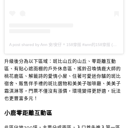
A post shared by Ann 安/安仔
158穿搭 #ann的158穿搭 (@annmodetw)
升級後分為以下區域：斑比山丘的山丘、零距離互動
區、有貼心遮雨棚的戶外休息區、搖鈴召喚情鹿大師的
桃花鹿區、解籤詩的愛情小屋、住著可愛迷你驢的斑比
宿舍、販售伴手禮的斑比選物和美美子咖啡廳、美美子
霜淇淋等，門票不僅沒有漲價，環境變得更舒適，玩法
也更豐富多元！
小鹿零距離互動區
此區佔地200坪，主要分成兩區，入口首先進入第一區