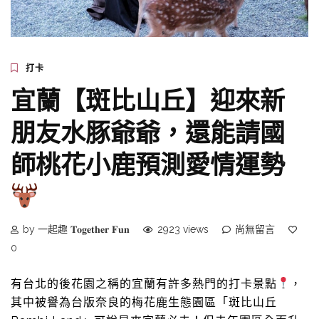
打卡
宜蘭【斑比山丘】迎來新
朋友水豚爺爺，還能請國
師桃花小鹿預測愛情運勢
by 一起趣 𝐓𝐨𝐠𝐞𝐭𝐡𝐞𝐫 𝐅𝐮𝐧
2923 views
尚無留言
0
有台北的後花園之稱的宜蘭有許多熱門的打卡景點
，
其中被譽為台版奈良的梅花鹿生態園區「斑比山丘