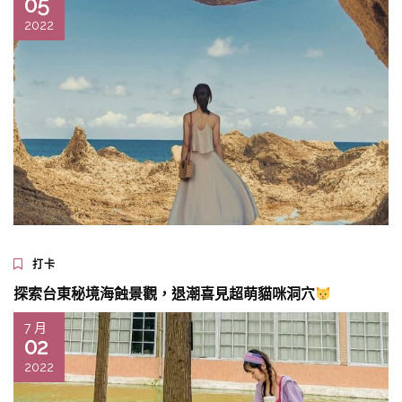
05
2022
打卡
探索台東秘境海蝕景觀，退潮喜見超萌貓咪洞穴
7 月
02
2022