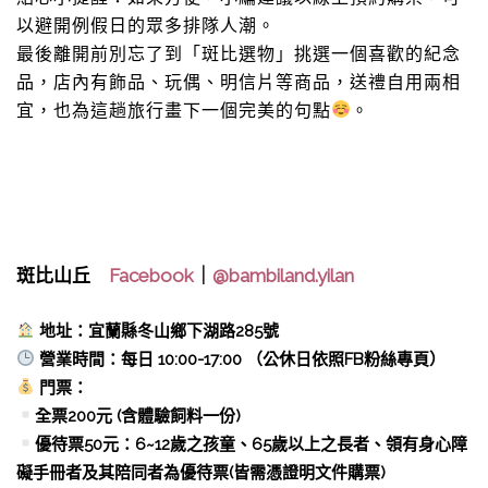
以避開例假日的眾多排隊人潮。
最後離開前別忘了到「斑比選物」挑選一個喜歡的紀念
品，店內有飾品、玩偶、明信片等商品，送禮自用兩相
宜，也為這趟旅行畫下一個完美的句點
。
斑比山丘
Facebook
｜
@bambiland.yilan
地址：宜蘭縣冬山鄉下湖路285號
營業時間：每日 10:00-17:00 （公休日依照FB粉絲專頁）
門票：
全票200元 (含體驗飼料一份)
優待票50元：6~12歲之孩童、65歲以上之長者、領有身心障
礙手冊者及其陪同者為優待票(皆需憑證明文件購票)