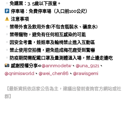
免購票：3. 5歲以下孩童。
停車場：免費停車場（入口前100公尺）
注意事項
禁帶外食及飲用外食(不包含瓶裝水、礦泉水)
禁帶寵物，避免有任何相互感染的可能
因安全考量，娃娃車及輪椅禁止進入互動區
禁止使用空拍機，避免造成梅花鹿受到驚嚇
防疫期間需配戴口罩及量測體溫入場，禁止邊走邊吃
感謝授權分享➪
@annmodetw
、
@una_9121
、
@qnimisworld
、
@wei_chen86
、
@rawisgemi
【最新資訊依店家公告為主，建議出發前查詢官方網站或社
群】