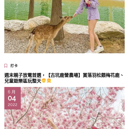
打卡
週末親子放電首選，【古坑鹿營農場】賞落羽松餵梅花鹿、
兒童遊樂區玩整天
6 月
04
2022