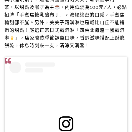
茶，以甜點及咖啡為主
，內用低消為100元/人，必點
招牌「手煮焦糖乳酪布丁」，濃郁綿密的口感，手煮焦
糖甜卻不膩。另外，美美子霜淇淋也是斑比山丘不能錯
過的甜點！嚴選正宗日式霜淇淋「四葉北海道十勝霜淇
淋
」，店家會依季節調整口味，香醇滋味搭配上酥脆
餅乾，休息時刻來一支，清涼又消暑！