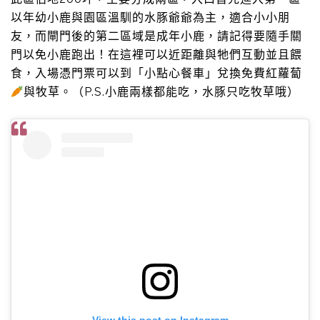
以年幼小鹿與園區溫馴的水豚爺爺為主，適合小小朋
友，而閘門後的第二區域是成年小鹿，請記得要隨手關
門以免小鹿跑出！在這裡可以近距離與牠們互動並且餵
食，入場憑門票可以到「小點心餐車」兌換免費紅蘿蔔
與牧草。（P.S.小鹿兩樣都能吃，水豚只吃牧草哦）
View this post on Instagram