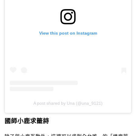
View this post on Instagram
A post shared by Una (@una_9121)
國師小鹿求籤詩