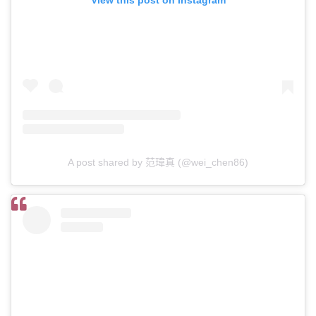
A post shared by 范瑋真 (@wei_chen86)