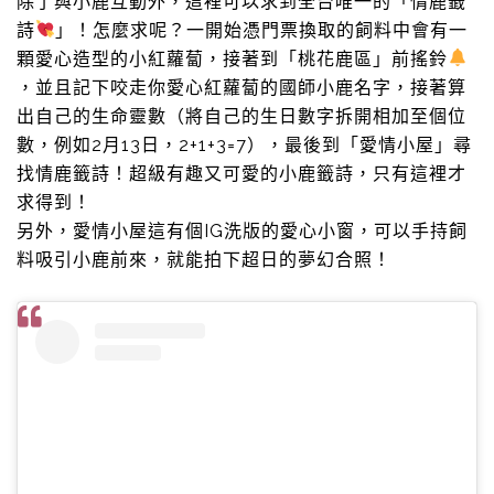
除了與小鹿互動外，這裡可以求到全台唯一的「情鹿籤
詩
」！怎麼求呢？一開始憑門票換取的飼料中會有一
顆愛心造型的小紅蘿蔔，接著到「桃花鹿區」前搖鈴
，並且記下咬走你愛心紅蘿蔔的國師小鹿名字，接著算
出自己的生命靈數（將自己的生日數字拆開相加至個位
數，例如2月13日，2+1+3=7），最後到「愛情小屋」尋
找情鹿籤詩！超級有趣又可愛的小鹿籤詩，只有這裡才
求得到！
另外，愛情小屋這有個IG洗版的愛心小窗，可以手持飼
料吸引小鹿前來，就能拍下超日的夢幻合照！