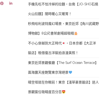
手機先吃不怕冷掉的拉麵，台南【JO-SHO石燒
火山拉麵】隨時暖心又暖胃！
秒飛哈利波特魔幻場景，東京近郊【角川武蔵野
博物館】8公尺書架劇場超吸睛
不小心穿越到大正時代
，日本京都【大正洋
裝店】租借復古洋裝拍浪漫美照！
東京近郊景觀餐廳【The Surf Ocean Terrace】
面海露天座飽覽東京灣絕景
晴空塔就在你眼前！東京【淺草豪景飯店】迷人
景觀窗位吸睛度百分百