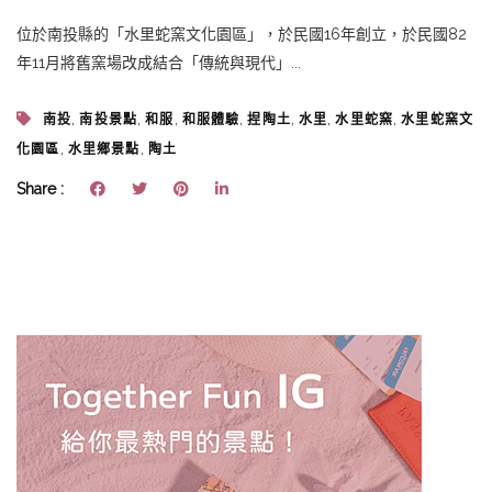
位於南投縣的「水里蛇窯文化園區」，於民國16年創立，於民國82
年11月將舊窯場改成結合「傳統與現代」...
,
,
,
,
,
,
,
南投
南投景點
和服
和服體驗
捏陶土
水里
水里蛇窯
水里蛇窯文
,
,
化園區
水里鄉景點
陶土
Share :