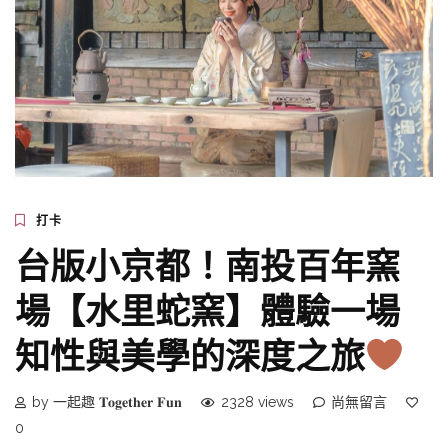
打卡
台版小京都！南投百年窯
場【水里蛇窯】體驗一場
知性與美學的深度之旅
by 一起趣 𝐓𝐨𝐠𝐞𝐭𝐡𝐞𝐫 𝐅𝐮𝐧
2328 views
尚無留言
0