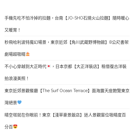
手機先吃不怕冷掉的拉麵，台南【JO-SHO石燒火山拉麵】隨時暖心
又暖胃！
秒飛哈利波特魔幻場景，東京近郊【角川武蔵野博物館】8公尺書架
劇場超吸睛
不小心穿越到大正時代
，日本京都【大正洋裝店】租借復古洋裝
拍浪漫美照！
東京近郊景觀餐廳【The Surf Ocean Terrace】面海露天座飽覽東京
灣絕景
晴空塔就在你眼前！東京【淺草豪景飯店】迷人景觀窗位吸睛度百
分百